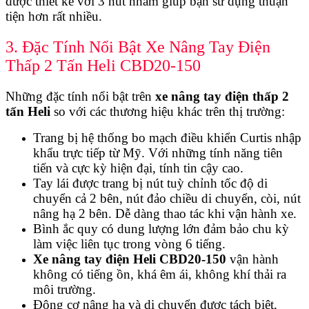
được thiết kế với 3 nút nhằm giúp bạn sử dụng thuận
tiện hơn rất nhiều.
3. Đặc Tính Nổi Bật Xe Nâng Tay Điện
Thấp 2 Tấn Heli CBD20-150
Những đặc tính nổi bật trên
xe nâng tay điện thấp 2
tấn Heli
so với các thương hiệu khác trên thị trường:
Trang bị hệ thống bo mạch điều khiển Curtis nhập
khẩu trực tiếp từ Mỹ
. Với những tính năng tiên
tiến và cực kỳ hiện đại, tính tin cậy cao.
Tay lái được trang bị nút tuỳ chỉnh tốc độ di
chuyển cả 2 bên, nút đảo chiều di chuyển, còi, nút
nâng hạ 2 bên. Dễ dàng thao tác khi vận hành xe.
Bình ắc quy có dung lượng lớn đảm bảo chu kỳ
làm việc liên tục trong vòng 6 tiếng.
Xe nâng tay điện Heli CBD20-150
vận hành
không có tiếng ồn, khá êm ái, không khí thải ra
môi trường.
Động cơ nâng hạ và di chuyển được tách biệt,