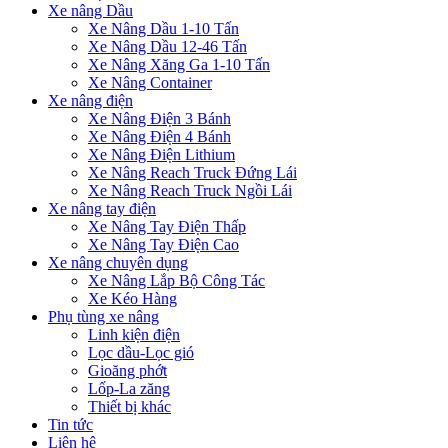
Xe nâng Dầu
Xe Nâng Dầu 1-10 Tấn
Xe Nâng Dầu 12-46 Tấn
Xe Nâng Xăng Ga 1-10 Tấn
Xe Nâng Container
Xe nâng điện
Xe Nâng Điện 3 Bánh
Xe Nâng Điện 4 Bánh
Xe Nâng Điện Lithium
Xe Nâng Reach Truck Đứng Lái
Xe Nâng Reach Truck Ngồi Lái
Xe nâng tay điện
Xe Nâng Tay Điện Thấp
Xe Nâng Tay Điện Cao
Xe nâng chuyên dụng
Xe Nâng Lắp Bộ Công Tác
Xe Kéo Hàng
Phụ tùng xe nâng
Linh kiện điện
Lọc dầu-Lọc gió
Gioăng phớt
Lốp-La zăng
Thiết bị khác
Tin tức
Liên hệ