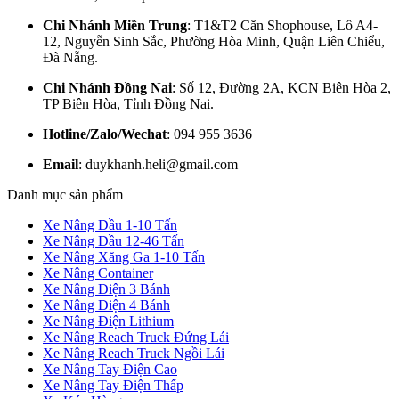
Chi Nhánh Miền Trung
: T1&T2 Căn Shophouse, Lô A4-
12, Nguyễn Sinh Sắc, Phường Hòa Minh, Quận Liên Chiểu,
Đà Nẵng.
Chi Nhánh Đồng Nai
: Số 12, Đường 2A, KCN Biên Hòa 2,
TP Biên Hòa, Tỉnh Đồng Nai.
Hotline/Zalo/Wechat
: 094 955 3636
Email
: duykhanh.heli@gmail.com
Danh mục sản phẩm
Xe Nâng Dầu 1-10 Tấn
Xe Nâng Dầu 12-46 Tấn
Xe Nâng Xăng Ga 1-10 Tấn
Xe Nâng Container
Xe Nâng Điện 3 Bánh
Xe Nâng Điện 4 Bánh
Xe Nâng Điện Lithium
Xe Nâng Reach Truck Đứng Lái
Xe Nâng Reach Truck Ngồi Lái
Xe Nâng Tay Điện Cao
Xe Nâng Tay Điện Thấp