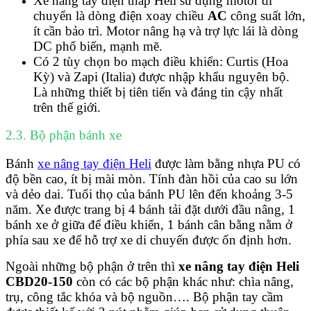
Xe nâng tay điện thấp Heli sử dụng motor di
chuyển là dòng điện xoay chiều
AC
công suất lớn,
ít cần bảo trì. Motor nâng hạ và trợ lực lái là dòng
DC phổ biến, mạnh mẽ.
Có 2 tùy chọn bo mạch điều khiển: Curtis (Hoa
Kỳ) và Zapi (Italia) được nhập khẩu nguyên bộ.
Là những thiết bị tiên tiến và đáng tin cậy nhất
trên thế giới.
2.3. Bộ phận bánh xe
Bánh
xe nâng tay điện Heli
được làm bằng nhựa PU có
độ bền cao, ít bị mài mòn. Tính đàn hồi của cao su lớn
và dẻo dai. Tuổi thọ của bánh PU lên đến khoảng 3-5
năm. Xe được trang bị 4 bánh tải đặt dưới đầu nâng, 1
bánh xe ở giữa để điều khiển, 1 bánh cân bằng nằm ở
phía sau xe để hỗ trợ xe di chuyển được ổn định hơn.
Ngoài những bộ phận ở trên thì
xe nâng tay điện Heli
CBD20-150
còn có các bộ phận khác như: chìa nâng,
trụ, công tắc khóa và bộ nguồn…. Bộ phận tay cầm